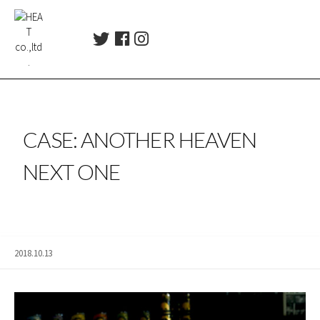
コ
ン
T
F
I
テ
w
a
n
ン
i
c
s
ツ
t
e
t
t
b
a
へ
e
o
g
ス
r
o
r
CASE: ANOTHER HEAVEN
キ
k
a
ッ
m
NEXT ONE
プ
2018.10.13