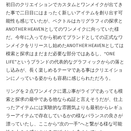
初日のクリエイションでカスタムとワンメイクが出てき
た事で二日目にはまったく新しいアイテムを創り出す可
能性も感じていたが、ベクトルはカリグラフィの探求と
ANOTHER HEAVENとしてのワンメイクに向っていた様
だ。今年に入ってから初めてブランドとしての正式なワ
ンメイクをリリースし始めたANOTHER HEAVENとしては
模索と探求はまだまだ必要な部分ではあるし、“ONE
LIFE”というブランドの代表的なグラフィックからの落と
し込みが、長く楽しめるテーマである事はクリエイショ
ンにノっている姿からも容易に感じられただろう。
リングを２点ワンメイクに選ぶ事がライブであっても模
索と探求の最中である他ならぬ証と言えそうだが、仕上
ったアイテムには実験的な雰囲気よりも最初からレギュ
ラーアイテムで存在しているかの様なバランスの良さが
漂っていたし、ここから“次の一手”へと繋がる様な可能