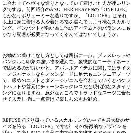
に合わせてヘヴィな造りとなっていて着けごたえが凄いリン
グですね。前回紹介のANOTHER HEAVENの「ONE LIFE」
もかなりボリューミーな造りですが、「LOUDER」はそれ
以上に身に着ける人や着ける指を選んでしまう様なスカルリ
ング。インパクトが強い為に他のアイテムとのバランスにも
かなり配慮が必要になってくるんではないでしょうか。
お勧めの着けこなし方としては親指に一点。ブレスレットや
バングルも印象の強い物を選んで、象徴的なコーディネート
で固めるのが良いかと。アパレルアイテムに関してはライダ
ースジャケットならスタンダードに足元もエンジニアブーツ
で。緩めのニットとダメージデニムを合わせていくとバケッ
トハットや首元にチェーンネックレスだと現代的なスタイリ
ングになりますね。意外なところでトラッドなスーツに合わ
せて人差し指に一点着けで楽しむのもお勧め。
REFUSEで取り扱っているスカルリングの中でも最大級のサ
イズを誇る「LOUDER」ですが、その特徴的なデザインを
活かして楽しむには自分の中で何を象徴するアイテムなの