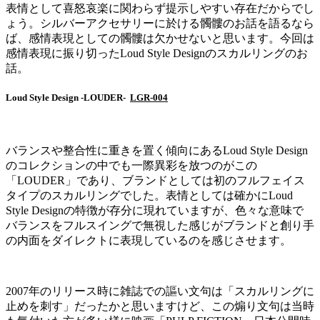
表情として喜怒哀楽に関わらず提示しやすい存在だからでし
ょう。シルバーアクセサリーに於ける髑髏のお話を語るなら
ば、感情表現としての髑髏は欠かせないと思います。今回は
感情表現に振り切ったLoud Style Designのスカルリングのお
話。
Loud Style Design -LOUDER-
LGR-004
バランスや整合性に重きを置く傾向にあるLoud Style Design
のコレクションの中でも一際異彩を放つのがこの
「LOUDER」であり、ブランドとしては初のフルフェイス
タイプのスカルリングでした。表情としては確かにLoud
Style Designの特徴が存分に現れていますが、色々な意味で
バランスをフルスイングで無視した感じがブランドと創り手
の内面をダイレクトに表現しているのを感じさせます。
2007年のリリース時に雑誌での謳い文句は「スカルリングに
止めを刺す」だったかと思いますけど、この煽り文句は当時