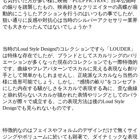
も気付いた方が多い様に映画「PULP FICTION」日本公開時
の煽りを踏襲したもの。映画好きなクリエイターの高蝶が扇
動的にこうしたアクションを行うのはいつもの事でしたが、
狙い通りに反感や対抗心は当時のシルバーアクセサリー業界
でも大きかったんではないでしょうか？
当時のLoud Style Designのコレクションですら「LOUDER」
は特殊な存在でしたが、ブランドとしてスカルリングのバリ
エーションが多くなった現在のコレクションでも一際特徴的
です。曲線やフレアパターンでスカルに見える表現なら創り
手として簡単かもしれませんし、正統派なスカルなら当然の
様に造形可能でしょう。しかし、“感情の畝り”をコンセプト
にした内在する騒がしさをスカルで表現する為に、歪な曲線
と崩れ切らないスカルが描かれた表情やリングとしてのバラ
ンスが際々で成立する。この表現方法は後のLoud Style
Designでも見られないものです。
特徴的なのはフェイスやフォルムのデザインだけで無くサイ
ジングやボリュームに於いても顕著で、ダイナミックな表現