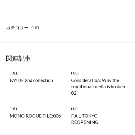
カテゴリー:
FUEL
関連記事
FUEL
FUEL
FAYDE 2nd collection
Consideration: Why the
traditional media is broken
02
FUEL
FUEL
MONO ROGUE FILE:006
F.A.L TOKYO
REOPENING