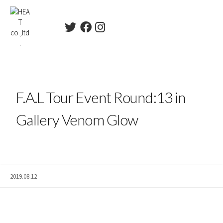
コ
ン
T
F
I
テ
w
a
n
ン
i
c
s
ツ
t
e
t
t
b
a
へ
e
o
g
ス
r
o
r
F.A.L Tour Event Round:13 in
キ
k
a
ッ
m
Gallery Venom Glow
プ
2019.08.12