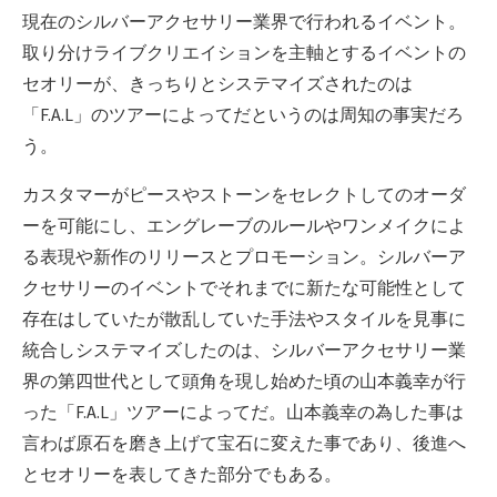
現在のシルバーアクセサリー業界で行われるイベント。
取り分けライブクリエイションを主軸とするイベントの
セオリーが、きっちりとシステマイズされたのは
「F.A.L」のツアーによってだというのは周知の事実だろ
う。
カスタマーがピースやストーンをセレクトしてのオーダ
ーを可能にし、エングレーブのルールやワンメイクによ
る表現や新作のリリースとプロモーション。シルバーア
クセサリーのイベントでそれまでに新たな可能性として
存在はしていたが散乱していた手法やスタイルを見事に
統合しシステマイズしたのは、シルバーアクセサリー業
界の第四世代として頭角を現し始めた頃の山本義幸が行
った「F.A.L」ツアーによってだ。山本義幸の為した事は
言わば原石を磨き上げて宝石に変えた事であり、後進へ
とセオリーを表してきた部分でもある。