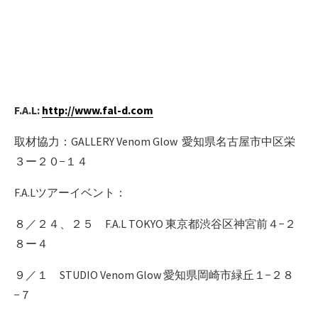
F.A.L:
http://www.fal-d.com
取材協力：GALLERY Venom Glow 愛知県名古屋市中区栄
３ー２０−１４
F.A.Lツアーイベント：
８／２４、２５ F.A.L TOKYO 東京都渋谷区神宮前４−２
８ー４
９／１ STUDIO Venom Glow 愛知県岡崎市緑丘１−２８
−７