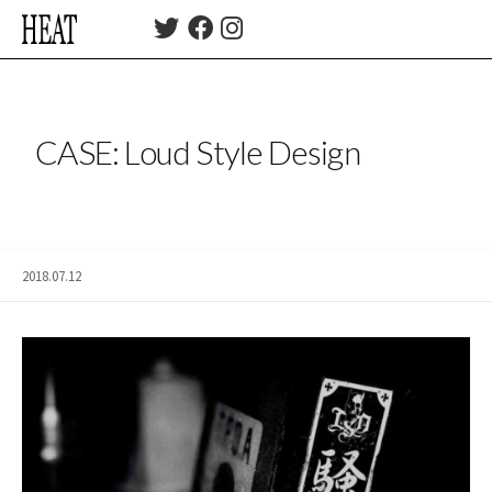
コ
T
F
I
ン
w
a
n
テ
i
c
s
t
e
t
ン
t
b
a
ツ
e
o
g
CASE: Loud Style Design
へ
r
o
r
ス
k
a
m
キ
ッ
プ
2018.07.12