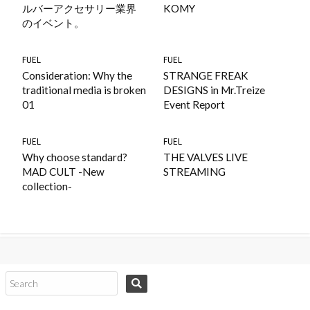
ルバーアクセサリー業界
KOMY
のイベント。
FUEL
FUEL
Consideration: Why the
STRANGE FREAK
traditional media is broken
DESIGNS in Mr.Treize
01
Event Report
FUEL
FUEL
Why choose standard?
THE VALVES LIVE
MAD CULT -New
STREAMING
collection-
コ
ン
テ