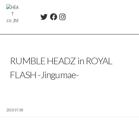
コ
ン
T
F
I
テ
w
a
n
ン
i
c
s
ツ
t
e
t
t
b
a
へ
e
o
g
ス
r
o
r
RUMBLE HEADZ in ROYAL
キ
k
a
ッ
m
FLASH -Jingumae-
プ
2019.07.08