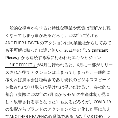
一般的な視点からすると特殊な職業や気質は理解がし難
くなってしまう事があるだろう。2022年に於ける
ANOTHER HEAVENのアクションは同業他社からしてみて
も不可解に映ったに違い無い。2021年の
「5 Significant
Pieces」
から連続する様に行われたエキシビジョン
「SIDE EFFECT」
が4月に行われると、6月に一部がリリー
スされた後でアクションは止まってしまった。一般的に
考えれば展示会は種蒔きであり現代のビジネススピード
を鑑みれば刈り取りは早ければ早いだけ良い。会社的な
都合（実際に2022年の7月頃からHEATの生産体制が見直
し・改善される事となった）もあるだろうが、COVID-19
の影響からブランドのアクションがコア化した事に加え
てANOTHER HEAVENの心臓部であるLAの「FAKTORY」と