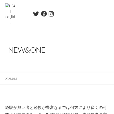
コ
ン
T
F
I
テ
w
a
n
ン
i
c
s
ツ
t
e
t
t
b
a
へ
e
o
g
ス
r
o
r
NEW&ONE
キ
k
a
ッ
m
プ
2023.01.11
経験が無い者と経験が豊富な者では何方により多くの可