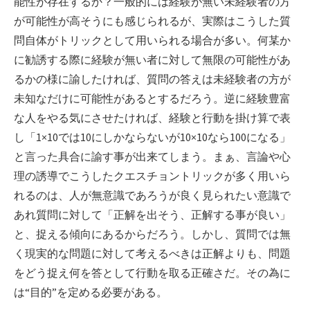
能性が存在するか？一般的には経験が無い未経験者の方
が可能性が高そうにも感じられるが、実際はこうした質
問自体がトリックとして用いられる場合が多い。何某か
に勧誘する際に経験が無い者に対して無限の可能性があ
るかの様に諭したければ、質問の答えは未経験者の方が
未知なだけに可能性があるとするだろう。逆に経験豊富
な人をやる気にさせたければ、経験と行動を掛け算で表
し「1×10では10にしかならないが10×10なら100になる」
と言った具合に諭す事が出来てしまう。まぁ、言論や心
理の誘導でこうしたクエスチョントリックが多く用いら
れるのは、人が無意識であろうが良く見られたい意識で
あれ質問に対して「正解を出そう、正解する事が良い」
と、捉える傾向にあるからだろう。しかし、質問では無
く現実的な問題に対して考えるべきは正解よりも、問題
をどう捉え何を答として行動を取る正確さだ。その為に
は“目的”を定める必要がある。