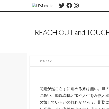
コ
T
F
I
ン
w
a
n
テ
i
c
s
t
e
t
ン
t
b
a
ツ
REACH OUT and TOUCH
e
o
g
へ
r
o
r
ス
k
a
m
キ
ッ
プ
2022.10.23
問題が起こらずに進める旅は無い。世
に高い。順風満帆と旅や人生を漫然と
欠如しているかの何れかだろう。斯様