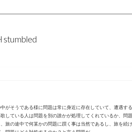
 stumbled
の中がそうである様に問題は常に身近に存在していて、遭遇す
謳歌している人は問題を別の誰かが処理してくれているか、問
に、旅の途中で何某かの問題に躓く事は当然であるし、旅を続