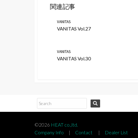
関連記事
VANITAS
VANITAS Vol.27
VANITAS
VANITAS Vol.30
コ
ン
テ
ン
©2026
HEAT co.,ltd.
ツ
Company Info
|
Contact
|
Dealer List