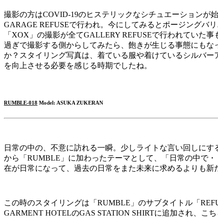
撮影の方はCOVID-19のヒステリックなシチュエーショ
GARAGE REFUSEで行われ。今にしてみるとポージングバリ
「XOX」の撮影が全てGALLERY REFUSEで行われてい
過ぎで撮影する側からしてみたら、飽きが生じる事態にもな
か？スタイリング写真は、着ている服や着けているシルバー
を向上させる必要を感じる時期でしたね。
RUMBLE-018
Model: ASUKA ZUKERAN
日常の中の、不意に訪れる一瞬。少しライトな言い回しにす
から「RUMBLE」に加わったテーマとして、「日常の中で・
在が日常になって、過去の日常をまた未来に求めるよりも新
この時のスタイリングは「RUMBLE」のサブタイトル「REFU
GARMENT HOTELのGAS STATION SHIRTに追