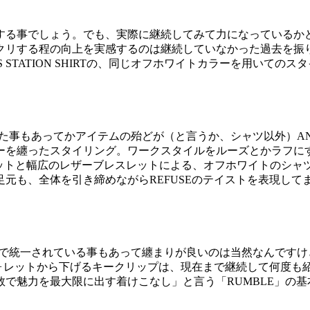
する事でしょう。でも、実際に継続してみて力になっているか
クリする程の向上を実感するのは継続していなかった過去を振
OTELのGAS STATION SHIRTの、同じオフホワイトカラー
増えた事もあってかアイテムの殆どが（と言うか、シャツ以外）AN
ーを纏ったスタイリング。ワークスタイルをルーズとかラフに
ットと幅広のレザーブレスレットによる、オフホワイトのシャツ
元も、全体を引き締めながらREFUSEのテイストを表現して
VENで統一されている事もあって纏まりが良いのは当然なんで
ウォレットから下げるキークリップは、現在まで継続して何度
で魅力を最大限に出す着けこなし」と言う「RUMBLE」の