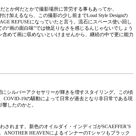
宣言だとか何だとかで撮影場所に苦労する事もあってか、
なら、この撮影の少し前までLoud Style Designの
RAGE REFUSEになっていたと言う。流石にスペース使い回し
の“画の面白味”では物足りなさを感じるんじゃないでしょう
ン含めて画に収めないといけませんから、継続の中で更に能力
間にシルバーアクセサリーが輝きを増すスタイリング。この頃
COVID-19の騒動によって日常が過去となり非日常である現
影響したのかと。
わされます。新色のオイルダイ・インディゴがSCAEFFER’S
ー。ANOTHER HEAVENによるインナーのTシャツもブラック