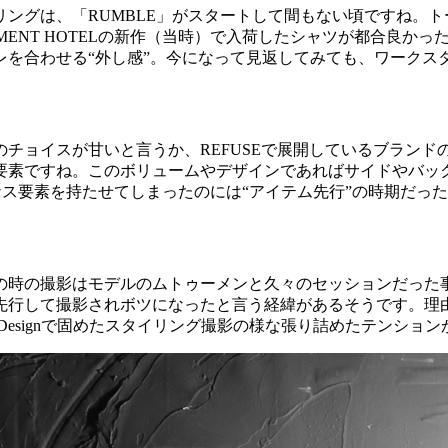
ングは、「RUMBLE」がスタートして間もない頃ですね。
GARMENT HOTELの新作（当時）で入荷したシャツが都合
レを合わせる“外し感”。今になって見返してみても、ワークス
チョイスが甘いと言うか、REFUSEで展開しているブラン
要素ですね。このボリュームやデザインであればサイドやバッ
イナス要素を持たせてしまったのには“アイテム先行”の時期だっ
の時の撮影はモデルのムトゥーメンと久々のセッションだった
先行して撮影されボツになったと言う経緯があるそうです。理
tyle Designで固めたスタイリング撮影の様な張り詰めたテン