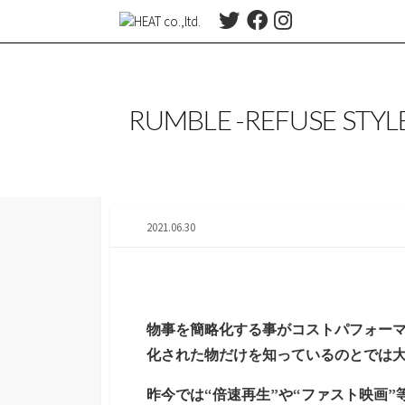
コ
T
F
I
ン
w
a
n
テ
i
c
s
t
e
t
ン
t
b
a
ツ
RUMBLE -REFUSE STYLE
e
o
g
へ
r
o
r
ス
k
a
m
キ
ッ
プ
2021.06.30
物事を簡略化する事がコストパフォー
化された物だけを知っているのとでは
昨今では“倍速再生”や“ファスト映画