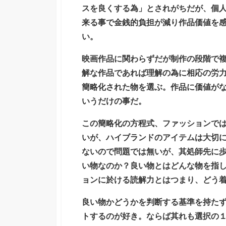
スを良くする為」とされがちだが、個人
来る事で金銭的負担が減り作品価値を
い。
映画作品に関わらずだが制作の段階で
解な作品であれば理解の為に相応の労
簡略化された物を選ぶ。作品に価値が
いうだけの事だ。
この簡略化の方程式、ファッションで
いが、ハイブランドのアイテムは大切
ないので問題では無いが、其処師先に
い物なのか？良い物とはどんな物を指
ョンに於ける読解力とはつまり、どう
良い物かどうかを判断する基準を持た
トするのが好き。ならば其れも選択の