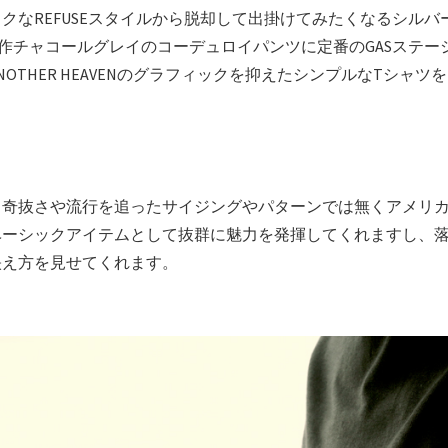
クなREFUSEスタイルから脱却して出掛けてみたくなるシル
 HOTELの新作チャコールグレイのコーデュロイパンツに定番のGAS
THER HEAVENのグラフィックを抑えたシンプルなTシャツ
、奇抜さや流行を追ったサイジングやパターンでは無くアメリ
ベーシックアイテムとして抜群に魅力を発揮してくれますし、
映え方を見せてくれます。