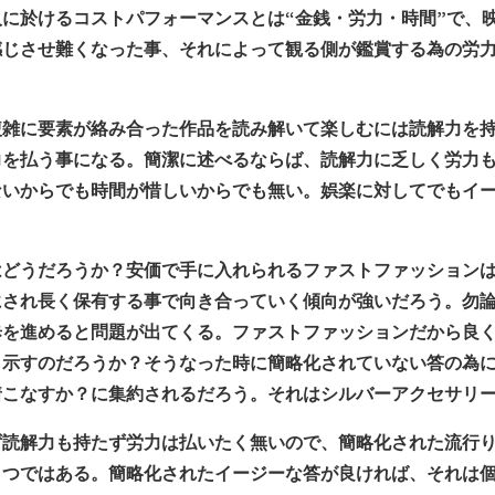
に於けるコストパフォーマンスとは“金銭・労力・時間”で、
感じさせ難くなった事、それによって観る側が鑑賞する為の労
複雑に要素が絡み合った作品を読み解いて楽しむには読解力を
力を払う事になる。簡潔に述べるならば、読解力に乏しく労力
ないからでも時間が惜しいからでも無い。娯楽に対してでもイ
はどうだろうか？安価で手に入れられるファストファッション
にされ長く保有する事で向き合っていく傾向が強いだろう。勿
歩を進めると問題が出てくる。ファストファッションだから良
し示すのだろうか？そうなった時に簡略化されていない答の為
着こなすか？に集約されるだろう。それはシルバーアクセサリ
ず読解力も持たず労力は払いたく無いので、簡略化された流行
１つではある。簡略化されたイージーな答が良ければ、それは