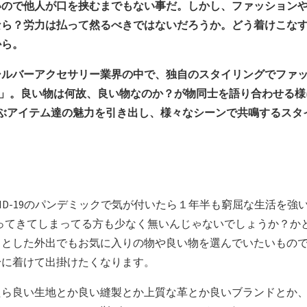
いので他人が口を挟むまでもない事だ。しかし、ファッション
なら？労力は払って然るべきではないだろうか。どう着けこな
から。
シルバーアクセサリー業界の中で、独自のスタイリングでファ
LE」。良い物は何故、良い物なのか？が物同士を語り合わせる
に並ぶアイテム達の魅力を引き出し、様々なシーンで共鳴するス
ID-19のパンデミックで気が付いたら１年半も窮屈な生活を強
がってきてしまってる方も少なく無いんじゃないでしょうか？か
っとした外出でもお気に入りの物や良い物を選んでいたいもの
身に着けて出掛けたくなります。
たら良い生地とか良い縫製とか上質な革とか良いブランドとか