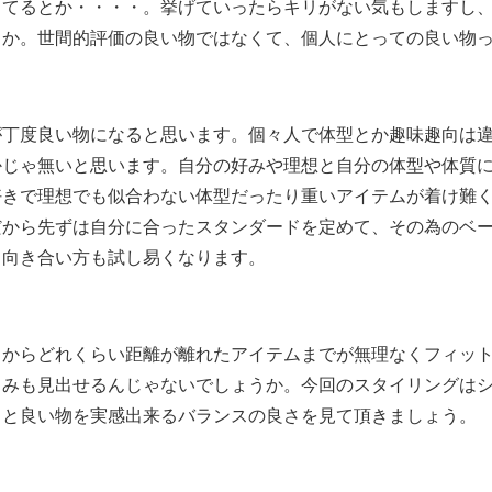
ってるとか・・・・。挙げていったらキリがない気もしますし
うか。世間的評価の良い物ではなくて、個人にとっての良い物
が丁度良い物になると思います。個々人で体型とか趣味趣向は
かじゃ無いと思います。自分の好みや理想と自分の体型や体質
好きで理想でも似合わない体型だったり重いアイテムが着け難
だから先ずは自分に合ったスタンダードを定めて、その為のベ
し向き合い方も試し易くなります。
こからどれくらい距離が離れたアイテムまでが無理なくフィッ
しみも見出せるんじゃないでしょうか。今回のスタイリングは
力と良い物を実感出来るバランスの良さを見て頂きましょう。