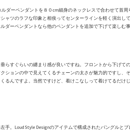
Nのキーホルダーペンダントを８０cm細身のネックレスで合わせて
すシャツのラフな印象と相俟ってセンターラインを軽く演出し
ホルダーペンダントなら他のペンダントを追加で下げて楽しむ
ら垂らすぐらいの纏まり感が良いですね。フロントから下げて
アクションの中で見えてくるチェーンの太さが魅力的ですし、
てくるんですよ。当然ですけど、着けこなしって着けてるだけ
。Loud Style Designのアイテムで構成されたバング