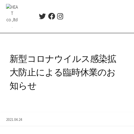
コ
ン
Twitter
Facebook
Instagram
テ
ン
ツ
へ
ス
新型コロナウイルス感染拡
キ
ッ
大防止による臨時休業のお
プ
知らせ
2021.04.24