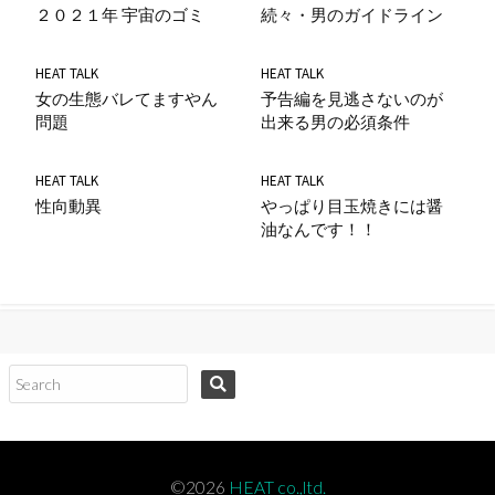
２０２１年 宇宙のゴミ
続々・男のガイドライン
HEAT TALK
HEAT TALK
女の生態バレてますやん
予告編を見逃さないのが
問題
出来る男の必須条件
HEAT TALK
HEAT TALK
性向動異
やっぱり目玉焼きには醤
油なんです！！
コ
ン
テ
ン
ツ
©2026
HEAT co.,ltd.