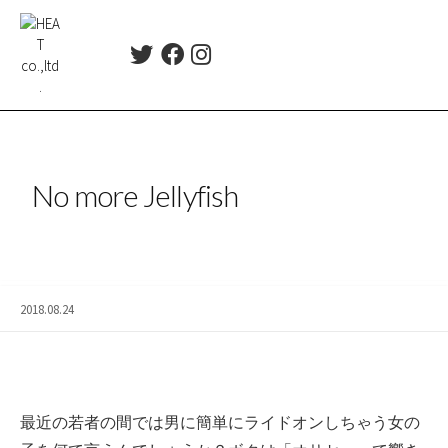
コ
ン
T
F
I
テ
w
a
n
ン
i
c
s
ツ
t
e
t
t
b
a
へ
e
o
g
ス
r
o
r
No more Jellyfish
キ
k
a
ッ
m
プ
2018.08.24
最近の若者の間では男に簡単にライドオンしちゃう女の