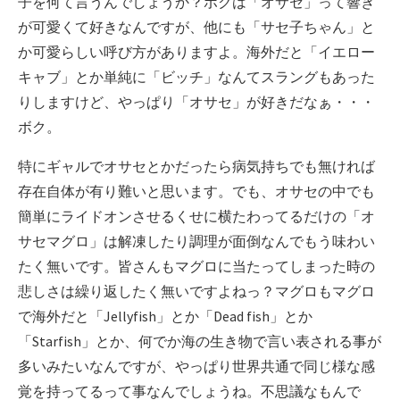
子を何て言うんでしょうか？ボクは「オサセ」って響き
が可愛くて好きなんですが、他にも「サセ子ちゃん」と
か可愛らしい呼び方がありますよ。海外だと「イエロー
キャブ」とか単純に「ビッチ」なんてスラングもあった
りしますけど、やっぱり「オサセ」が好きだなぁ・・・
ボク。
特にギャルでオサセとかだったら病気持ちでも無ければ
存在自体が有り難いと思います。でも、オサセの中でも
簡単にライドオンさせるくせに横たわってるだけの「オ
サセマグロ」は解凍したり調理が面倒なんでもう味わい
たく無いです。皆さんもマグロに当たってしまった時の
悲しさは繰り返したく無いですよねっ？マグロもマグロ
で海外だと「Jellyfish」とか「Dead fish」とか
「Starfish」とか、何でか海の生き物で言い表される事が
多いみたいなんですが、やっぱり世界共通で同じ様な感
覚を持ってるって事なんでしょうね。不思議なもんで