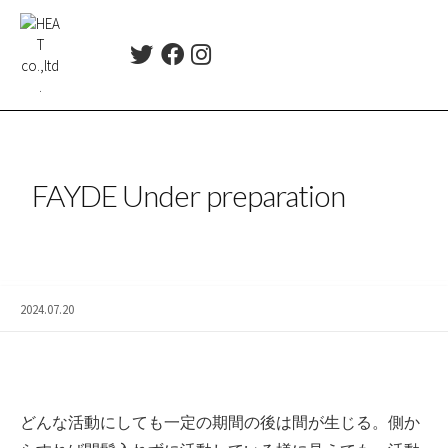
コ
ン
T
F
I
テ
w
a
n
ン
i
c
s
ツ
t
e
t
t
b
a
へ
e
o
g
ス
r
o
r
FAYDE Under preparation
キ
k
a
ッ
m
プ
2024.07.20
どんな活動にしても一定の期間の後は間が生じる。側か