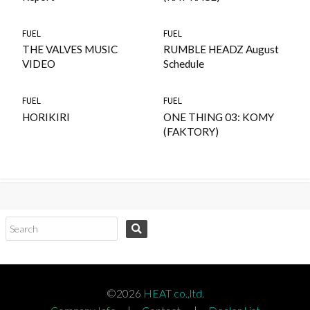
FUEL
FUEL
THE VALVES MUSIC
RUMBLE HEADZ August
VIDEO
Schedule
FUEL
FUEL
HORIKIRI
ONE THING 03: KOMY
(FAKTORY)
コ
ン
テ
ン
ツ
©2026
HEAT co.,ltd.
へ