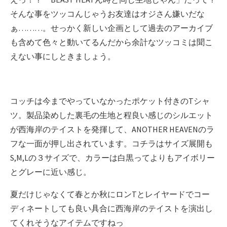
そんな事をツッコんじゃうお友達はオジさん嫌いだな
ぁ………。せっかく新しい企画として過去のアーカイブ
も含めて色々と動いてるんだから余計なツッコミは聞こ
えない事にしときましょう。
コッチは今までやっていなかったポケット付きのTシャ
ツ。製品染めした裏毛の生地と程良い感じのシルエット
が西海岸のテイストを発揮して、ANOTHER HEAVENのラ
フな一面が押し出されています。コチラはサイズ展開も
S,M,Lの３サイズで、カラーは白黒ってよりもアイボリー
とグレーに近い感じ。
夏だけじゃなくて春とか秋にロンTとレイヤードでコー
ディネートしても良い具合に西海岸のテイストを演出し
てくれそうなアイテムですねっ