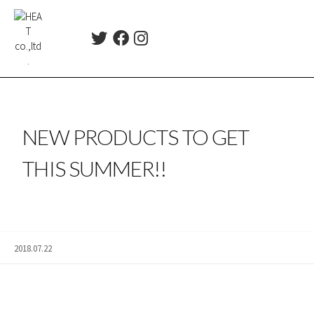
コ
ン
T
F
I
テ
w
a
n
ン
i
c
s
ツ
t
e
t
t
b
a
へ
e
o
g
ス
r
o
r
NEW PRODUCTS TO GET
キ
k
a
ッ
m
THIS SUMMER!!
プ
2018.07.22