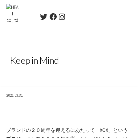
コ
ン
T
F
I
テ
w
a
n
ン
i
c
s
ツ
t
e
t
t
b
a
へ
e
o
g
ス
r
o
r
Keep in Mind
キ
k
a
ッ
m
プ
2021.03.31
ブランドの２０周年を迎えるにあたって「XOX」という