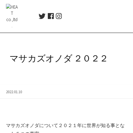
コ
ン
T
F
I
テ
w
a
n
ン
i
c
s
ツ
t
e
t
t
b
a
へ
e
o
g
ス
r
o
r
マサカズオノダ ２０２２
キ
k
a
ッ
m
プ
2022.01.10
マサカズオノダについて２０２１年に世界が知る事とな