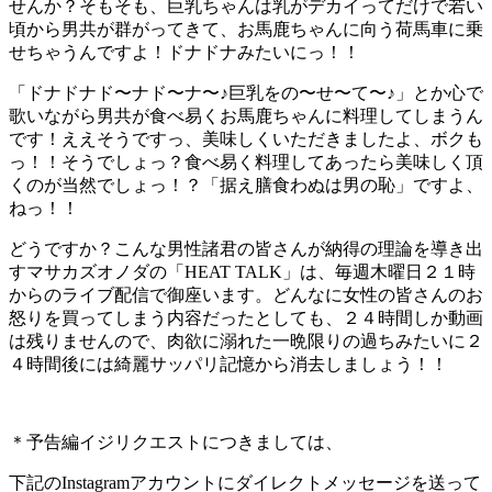
せんか？そもそも、巨乳ちゃんは乳がデカイってだけで若い
頃から男共が群がってきて、お馬鹿ちゃんに向う荷馬車に乗
せちゃうんですよ！ドナドナみたいにっ！！
「ドナドナド〜ナド〜ナ〜♪巨乳をの〜せ〜て〜♪」とか心で
歌いながら男共が食べ易くお馬鹿ちゃんに料理してしまうん
です！ええそうですっ、美味しくいただきましたよ、ボクも
っ！！そうでしょっ？食べ易く料理してあったら美味しく頂
くのが当然でしょっ！？「据え膳食わぬは男の恥」ですよ、
ねっ！！
どうですか？こんな男性諸君の皆さんが納得の理論を導き出
すマサカズオノダの「HEAT TALK」は、毎週木曜日２１時
からのライブ配信で御座います。どんなに女性の皆さんのお
怒りを買ってしまう内容だったとしても、２４時間しか動画
は残りませんので、肉欲に溺れた一晩限りの過ちみたいに２
４時間後には綺麗サッパリ記憶から消去しましょう！！
＊予告編イジリクエストにつきましては、
下記のInstagramアカウントにダイレクトメッセージを送って