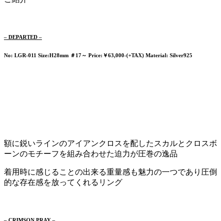
– DEPARTED –
No: LGR-011
Size:H28mm ＃17～ Price:￥63,000-(+TAX) Material: Silver925
額に鋭いラインのアイアンクロスを配したスカルとクロスボ
ーンのモチーフを組み合わせた迫力が圧巻の逸品
着用時に感じることの出来る重量感も魅力の一つであり圧倒
的な存在感を放ってくれるリング
– CRIMSON PRAY –