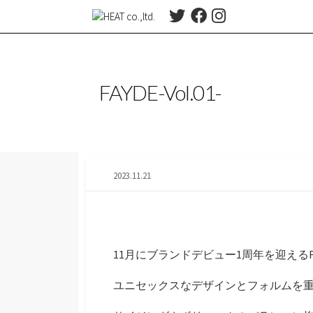
コ
T
F
I
ン
w
a
n
テ
i
c
s
t
e
t
ン
t
b
a
ツ
FAYDE-Vol.01-
e
o
g
へ
r
o
r
ス
k
a
m
キ
ッ
プ
2023.11.21
11月にブランドデビュー1周年を迎えるFA
ユニセックスなデザインとフォルムを