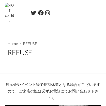
コ
ン
T
F
I
テ
w
a
n
ン
i
c
s
ツ
t
e
t
t
b
a
へ
e
o
g
ス
r
o
r
Home
> REFUSE
キ
k
a
REFUSE
ッ
m
プ
展示会やイベント等で長期休業となる場合がございます
ので、ご来店の際は必ずお電話にてお問い合わせ下さ
い。